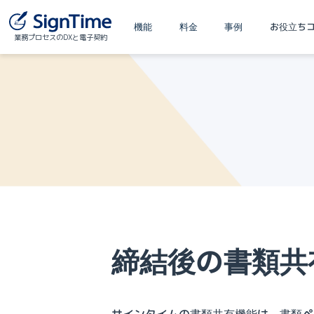
機能
料金
事例
お役立ち
業務プロセスのDXと電子契約
締結後の書類共
サインタイムの書類共有機能は、書類ペ